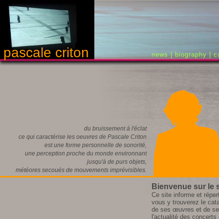
pascale criton
news
|
biography
|
c
du bruissement à l'éclat
ce qui caractérise les oeuvres de Pascale Criton
est une forme personnelle de sonorité,
une perception proche du monde environnant
jusqu'à de purs objets,
météores secoués de mouvements imprévisibles.
B
ienvenue sur le 
Ce site informe et répert
vous y trouverez le cat
de ses œuvres et de ses
l'actualité des concerts